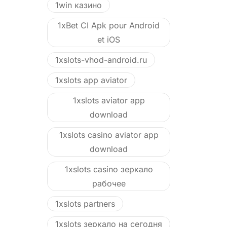
1win казино
1xBet CI Apk pour Android
et iOS
1xslots-vhod-android.ru
1xslots app aviator
1xslots aviator app
download
1xslots casino aviator app
download
1xslots casino зеркало
рабочее
1xslots partners
1xslots зеркало на сегодня