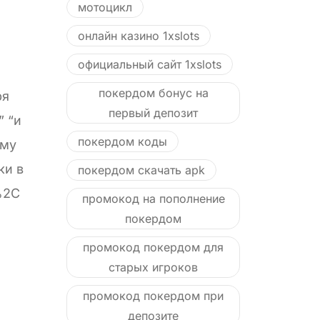
мотоцикл
онлайн казино 1xslots
официальный сайт 1xslots
покердом бонус на
ря
первый депозит
 “и
покердом коды
ому
ки в
покердом скачать apk
%2C
промокод на пополнение
покердом
промокод покердом для
старых игроков
промокод покердом при
депозите