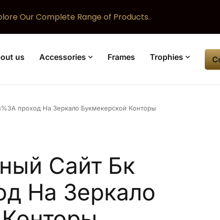
plore Our Complete Range of Products.
out us
Accessories
Frames
Trophies
C
ин%3A проход На Зеркало Букмекерской Конторы
ный Сайт Бк
од На Зеркало
 Конторы