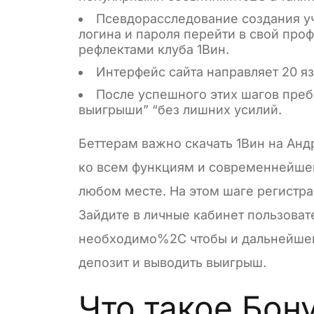
Псевдорасследование создания у
логина и пароля перейти в свой про
рефлектами клуба 1Вин.
Интерфейс сайта направляет 20 я
После успешного этих шагов преб
выигрыши” “без лишних усилий.
Беттерам важно скачать 1Вин на Анд
ко всем функциям и современнейше
любом месте. На этом шаге регистра
Зайдите в личные кабинет пользова
необходимо%2C чтобы и дальнейше
депозит и выводить выигрыш.
Что такое Бон