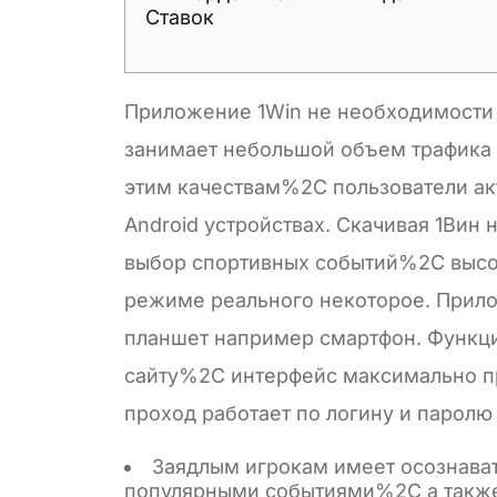
Ставок
Приложение 1Win не необходимости
занимает небольшой объем трафика 
этим качествам%2C пользователи ак
Android устройствах. Скачивая 1Вин
выбор спортивных событий%2C высо
режиме реального некоторое. Прил
планшет например смартфон. Функц
сайту%2C интерфейс максимально п
проход работает по логину и паролю 
Заядлым игрокам имеет осознава
популярными событиями%2C а также 