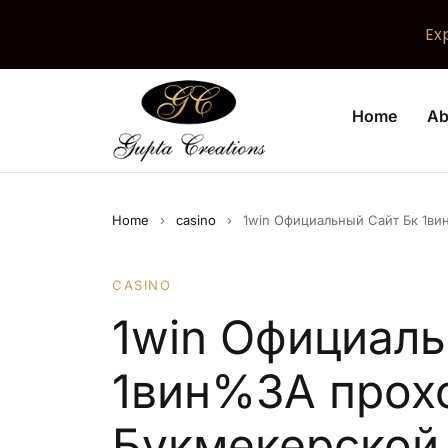
Ex
Home
Ab
Home
›
casino
›
1win Официальный Сайт Бк 1в
CASINO
1win Официаль
1вин%3A прох
Букмекерской