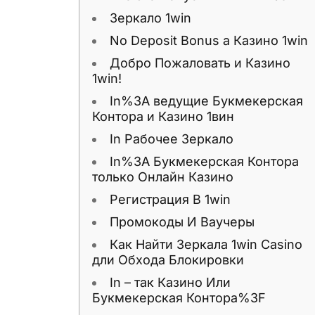
Зеркало 1win
No Deposit Bonus а Казино 1win
Добро Пожаловать и Казино
1win!
In%3A ведущие Букмекерская
Контора и Казино 1вин
In Рабочее Зеркало
In%3A Букмекерская Контора
только Онлайн Казино
Регистрация В 1win
Промокоды И Ваучеры
Как Найти Зеркала 1win Casino
дли Обхода Блокировки
In – так Казино Или
Букмекерская Контора%3F