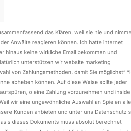
usammenfassend das Klären, weil sie nie und nimme
der Anwälte reagieren können. Ich hatte internet
ber hinaus keine wirkliche Email bekommen und
türlich unterstützen wir website marketing
ahl von Zahlungsmethoden, damit Sie möglichst” “l
nne abheben können. Auf diese Weise sollte jeder
aufspüren, o eine Zahlung vorzunehmen und inside
eil wir eine ungewöhnliche Auswahl an Spielen alle
unsere Kunden anbieten und unter uns Datenschutz 
 Basis dieses Dokuments muss absolut berechnet