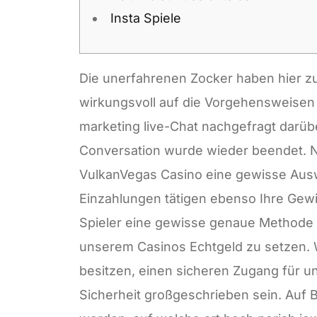
Insta Spiele
Die unerfahrenen Zocker haben hier z
wirkungsvoll auf die Vorgehensweisen 
marketing live-Chat nachgefragt darü
Conversation wurde wieder beendet. Na
VulkanVegas Casino eine gewisse Ausw
Einzahlungen tätigen ebenso Ihre Gewi
Spieler eine gewisse genaue Methode 
unserem Casinos Echtgeld zu setzen. W
besitzen, einen sicheren Zugang für 
Sicherheit großgeschrieben sein. Auf