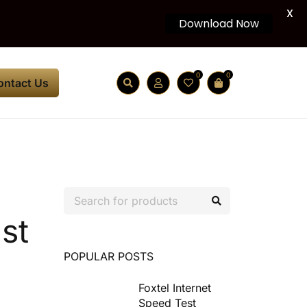
X
Download Now
0
0
ontact Us
st
POPULAR POSTS
Foxtel Internet
Speed Test