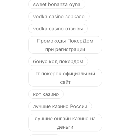
sweet bonanza oyna
vodka casino зеркало
vodka casino отзывы
Промокоды ПокерДом
при регистрации
бонус код покердом
гг покерок официальный
сайт
кот казино
лучшие казино России
лучшие онлайн казино на
деньги