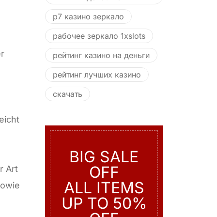
р7 казино зеркало
рабочее зеркало 1xslots
r
рейтинг казино на деньги
рейтинг лучших казино
скачать
eicht
BIG SALE
OFF
r Art
ALL ITEMS
sowie
UP TO 50%