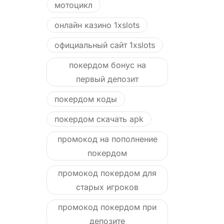
мотоцикл
онлайн казино 1xslots
официальный сайт 1xslots
покердом бонус на
первый депозит
покердом коды
покердом скачать apk
промокод на пополнение
покердом
промокод покердом для
старых игроков
промокод покердом при
депозите