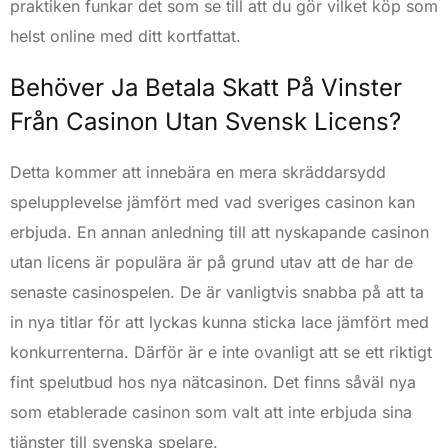
praktiken funkar det som se till att du gör vilket köp som
helst online med ditt kortfattat.
Behöver Ja Betala Skatt På Vinster
Från Casinon Utan Svensk Licens?
Detta kommer att innebära en mera skräddarsydd
spelupplevelse jämfört med vad sveriges casinon kan
erbjuda. En annan anledning till att nyskapande casinon
utan licens är populära är på grund utav att de har de
senaste casinospelen. De är vanligtvis snabba på att ta
in nya titlar för att lyckas kunna sticka lace jämfört med
konkurrenterna. Därför är e inte ovanligt att se ett riktigt
fint spelutbud hos nya nätcasinon. Det finns såväl nya
som etablerade casinon som valt att inte erbjuda sina
tjänster till svenska spelare.