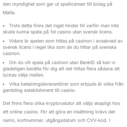
den myndighet som ger ut spellicenser till bolag på
Malta.
Trots detta finns det inget hinder till varför man inte
skulle kunna spela på 1st casino utan svensk licens.
Vidare är spelen som hittas på casinon i avsaknad av
svensk licens i regel lika som de du hittar på svenska
casinon.
Om du vill spela på casinon utan BankID så kan vi
gladeligen berätta för dig att det hittas flera sådana att
lyckas välja mellan.
Vilka betalningsleverantörer som erbjuds är olika från
gambling establishment till casino.
Det finns flera olika kryptovalutor att välja skapligt hos
ett online casino. För att göra en insättning krävs det
namn, kortnummer, utgångsdatum och CVV-kod. I