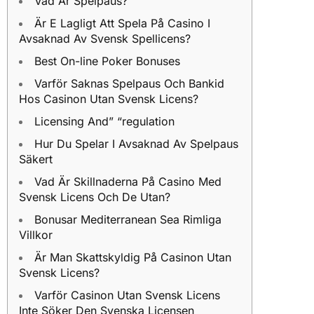
Vad Är Spelpaus?
Är E Lagligt Att Spela På Casino I
Avsaknad Av Svensk Spellicens?
Best On-line Poker Bonuses
Varför Saknas Spelpaus Och Bankid
Hos Casinon Utan Svensk Licens?
Licensing And” “regulation
Hur Du Spelar I Avsaknad Av Spelpaus
Säkert
Vad Är Skillnaderna På Casino Med
Svensk Licens Och De Utan?
Bonusar Mediterranean Sea Rimliga
Villkor
Är Man Skattskyldig På Casinon Utan
Svensk Licens?
Varför Casinon Utan Svensk Licens
Inte Söker Den Svenska Licensen