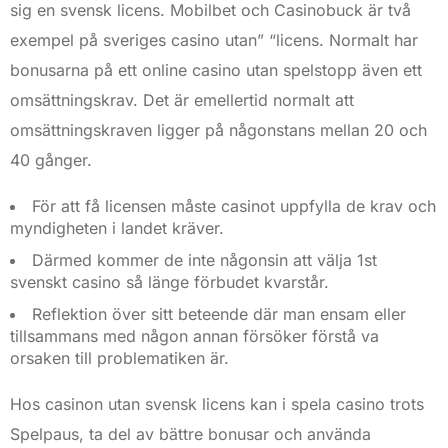
sig en svensk licens. Mobilbet och Casinobuck är två
exempel på sveriges casino utan” “licens. Normalt har
bonusarna på ett online casino utan spelstopp även ett
omsättningskrav. Det är emellertid normalt att
omsättningskraven ligger på någonstans mellan 20 och
40 gånger.
För att få licensen måste casinot uppfylla de krav och
myndigheten i landet kräver.
Därmed kommer de inte någonsin att välja 1st
svenskt casino så länge förbudet kvarstår.
Reflektion över sitt beteende där man ensam eller
tillsammans med någon annan försöker förstå va
orsaken till problematiken är.
Hos casinon utan svensk licens kan i spela casino trots
Spelpaus, ta del av bättre bonusar och använda