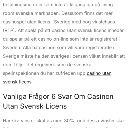
betalningsmetoder som inte är tillgängliga på living
room svenska marknaden. Dessutom finns det mer
casinospel utan licens i Sverige med hög vinstchans
(RTP). Att spela på ett casino utan svensk licens innebär
du spelar på ett casino on-line som inte är registrerat i
Sweden. Alla nätcasinon som vill vara registrerade i
Sverige måste ha den sveriges licensen vilket innebär att
dom följer det regelverk som de svenska
spelinspektionen du har zufrieden upp
casino utan
svensk licens
.
Vanliga Frågor 6 Svar Om Casinon
Utan Svensk Licens
Här ska vinster skattas med 30%, och dessa vinster ska