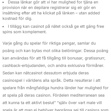
Dessa länkar gör att vi har mulighed for tjäna en
provision när en depilare registrerar sig elr gör en
insättning efter att ha klickat på länken – utan added
kostnad för dig.
I tillägg kan casinot på nätet också ge ett gäng free
spins som komplement.
Varje gång du spelar för riktiga pengar, samlar du
poäng och kan bytas mot olika belöningar. Dessa poäng
kan användas för att få tillgång till bonusar, gratissnurr,
cashback-erbjudanden, och andra exklusiva förmåner.
Sedan kan nätcasinot dessutom erbjuda deras
casinospel i världens alla språk. Detta resulterar i att
spelare från mångfaldiga hundra länder har mulighed for
at spela på deras casinon. Fördelen mediterranean sea
att kunna ta ett aktivt beslut” “själv över vart male vill
spela är att man ej behöver begränsa sej till casinos som