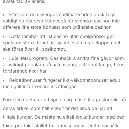
avsaknad av licens.
Eftersom den sveriges spelmarknaden dock följer
väldigt strikta restriktioner så får svenska casinon inte
offerera lika stora bonusar som utländska casinon.
Detta innebär att 1st casino utan spelgränser ger
spelaren större frihet att själv bestämma beloppen och
ska föras över till spelkontot.
Lojalitetsprogram, Cashback å andra fina gåvor som
är väldigt populära på nätcasinon, och varit länge, finns
fortfarande kvar här.
Reloadbonusar fungerar likt välkomstbonusar adult
men gäller för senare insättningar.
Fördelen i detta är att spelbolag måste lägga stor vikt på
deras artikel som helt enkelt är det enda de har att
tilltala kunder. De måste nu alltså locka kunder med bad
thing produkt istället för bonuspengar. Detta innehåller