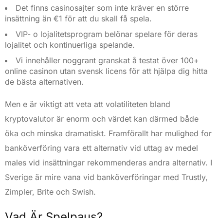
Det finns casinosajter som inte kräver en större
insättning än €1 för att du skall få spela.
VIP- o lojalitetsprogram belönar spelare för deras
lojalitet och kontinuerliga spelande.
Vi innehåller noggrant granskat å testat över 100+
online casinon utan svensk licens för att hjälpa dig hitta
de bästa alternativen.
Men e är viktigt att veta att volatiliteten bland
kryptovalutor är enorm och värdet kan därmed både
öka och minska dramatiskt. Framförallt har mulighed for
banköverföring vara ett alternativ vid uttag av medel
males vid insättningar rekommenderas andra alternativ. I
Sverige är mire vana vid banköverföringar med Trustly,
Zimpler, Brite och Swish.
Vad Är Spelpaus?