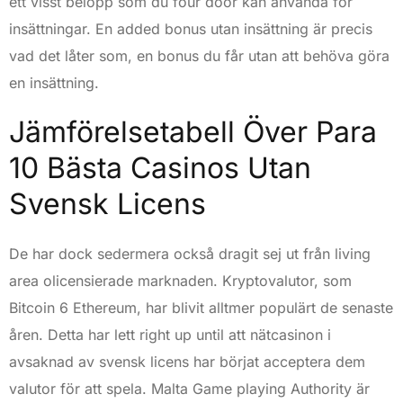
ett visst belopp som du four door kan använda för
insättningar. En added bonus utan insättning är precis
vad det låter som, en bonus du får utan att behöva göra
en insättning.
Jämförelsetabell Över Para
10 Bästa Casinos Utan
Svensk Licens
De har dock sedermera också dragit sej ut från living
area olicensierade marknaden. Kryptovalutor, som
Bitcoin 6 Ethereum, har blivit alltmer populärt de senaste
åren. Detta har lett right up until att nätcasinon i
avsaknad av svensk licens har börjat acceptera dem
valutor för att spela. Malta Game playing Authority är