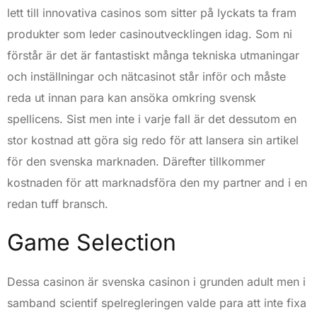
lett till innovativa casinos som sitter på lyckats ta fram
produkter som leder casinoutvecklingen idag. Som ni
förstår är det är fantastiskt många tekniska utmaningar
och inställningar och nätcasinot står inför och måste
reda ut innan para kan ansöka omkring svensk
spellicens. Sist men inte i varje fall är det dessutom en
stor kostnad att göra sig redo för att lansera sin artikel
för den svenska marknaden. Därefter tillkommer
kostnaden för att marknadsföra den my partner and i en
redan tuff bransch.
Game Selection
Dessa casinon är svenska casinon i grunden adult men i
samband scientif spelregleringen valde para att inte fixa