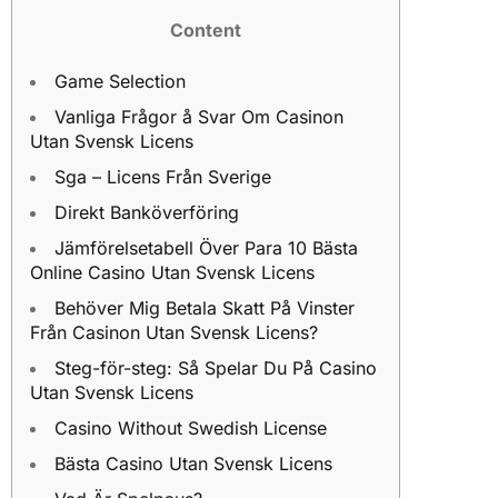
Content
Game Selection
Vanliga Frågor å Svar Om Casinon
Utan Svensk Licens
Sga – Licens Från Sverige
Direkt Banköverföring
Jämförelsetabell Över Para 10 Bästa
Online Casino Utan Svensk Licens
Behöver Mig Betala Skatt På Vinster
Från Casinon Utan Svensk Licens?
Steg-för-steg: Så Spelar Du På Casino
Utan Svensk Licens
Casino Without Swedish License
Bästa Casino Utan Svensk Licens