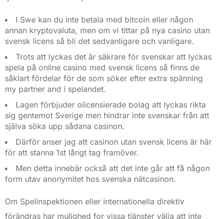
I Swe kan du inte betala med bitcoin eller någon
annan kryptovaluta, men om vi tittar på nya casino utan
svensk licens så bli det sedvanligare och vanligare.
Trots att lyckas det är säkrare för svenskar att lyckas
spela på online casino med svensk licens så finns de
såklart fördelar för de som söker efter extra spänning
my partner and i spelandet.
Lagen förbjuder olicensierade bolag att lyckas rikta
sig gentemot Sverige men hindrar inte svenskar från att
själva söka upp sådana casinon.
Därför anser jag att casinon utan svensk licens är här
för att stanna 1st långt tag framöver.
Men detta innebär också att det inte går att få någon
form utav anonymitet hos svenska nätcasinon.
Om Spelinspektionen eller internationella direktiv
förändras har mulighed for vissa tjänster välja att inte