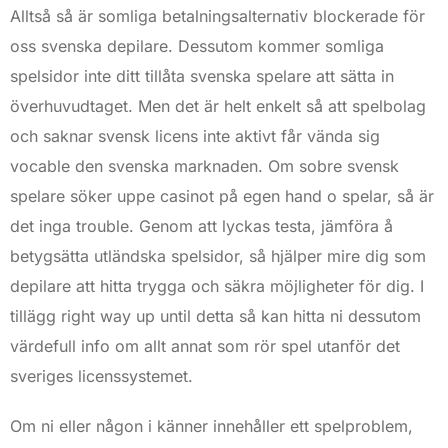
Alltså så är somliga betalningsalternativ blockerade för
oss svenska depilare. Dessutom kommer somliga
spelsidor inte ditt tillåta svenska spelare att sätta in
överhuvudtaget. Men det är helt enkelt så att spelbolag
och saknar svensk licens inte aktivt får vända sig
vocable den svenska marknaden. Om sobre svensk
spelare söker uppe casinot på egen hand o spelar, så är
det inga trouble. Genom att lyckas testa, jämföra å
betygsätta utländska spelsidor, så hjälper mire dig som
depilare att hitta trygga och säkra möjligheter för dig. I
tillägg right way up until detta så kan hitta ni dessutom
värdefull info om allt annat som rör spel utanför det
sveriges licenssystemet.
Om ni eller någon i känner innehåller ett spelproblem,