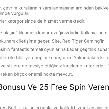
er, çevrim kurallarının karşılanmasının ardından bakiye
çimde vurgular.
lar kategorisinde de hizmet vermektedir.
ulaşın” tıklaması kadar uzağınızdadır. Kullanıcılar, e
unarak iletişime geçer. Site, Red Tiger Gaming’in
l’in fantastik temalı oyunlarına kadar çeşitlilik sunar
leri ile blöf yeteneğini konuşturur. Yukarıdaki 5 krit
e sizlere de tavsiye ettiğimiz inceleme kriterleridir. 
gereken birçok önemli nokta mevcut.
 Bonusu Ve 25 Free Spin Vere
 Bettilt, kullanıcı odaklı ve kaliteli hizmet anlayışını 