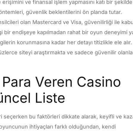
 erişimini ve finansal işlem yapmasını katı bir şekilde
emleri, güvenlik beklentilerini ön planda tutar.
lcileri olan Mastercard ve Visa, güvenilirliği ile kabu
gi bir endişeye kapılmadan rahat bir oyun deneyimi y
gilerin korunmasına kadar her detayı titizlikle ele alır.
zlerce siteyi araştırmakta ve sadece güvenilir olanla
Para Veren Casino
üncel Liste
i seçerken bu faktörleri dikkate alarak, keyifli ve kaz
 oyuncunun ihtiyaçları farklı olduğundan, kendi