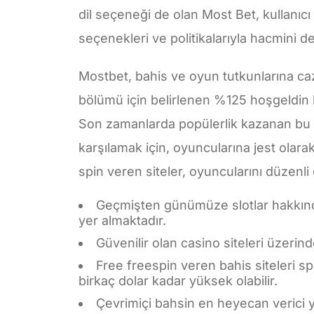
dil seçeneği de olan Most Bet, kullanıcı
seçenekleri ve politikalarıyla hacmini d
Mostbet, bahis ve oyun tutkunlarına ca
bölümü için belirlenen %125 hoşgeldin bo
Son zamanlarda popülerlik kazanan bu t
karşılamak için, oyuncularına jest olar
spin veren siteler, oyuncularını düzenli o
Geçmişten günümüze slotlar hakkında 
yer almaktadır.
Güvenilir olan casino siteleri üzerin
Free freespin veren bahis siteleri sp
birkaç dolar kadar yüksek olabilir.
Çevrimiçi bahsin en heyecan verici y