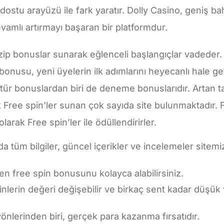
 dostu arayüzü ile fark yaratır. Dolly Casino, geniş ba
evamlı artırmayı başaran bir platformdur.
zip bonuslar sunarak eğlenceli başlangıçlar vadeder.
nusu, yeni üyelerin ilk adımlarını heyecanlı hale geti
ür bonuslardan biri de deneme bonuslarıdır. Artan ta
ak Free spin’ler sunan çok sayıda site bulunmaktadır. 
larak Free spin’ler ile ödüllendirirler.
tüm bilgiler, güncel içerikler ve incelemeler sitem
den free spin bonusunu kolayca alabilirsiniz.
inlerin değeri değişebilir ve birkaç sent kadar düşük
önlerinden biri, gerçek para kazanma fırsatıdır.