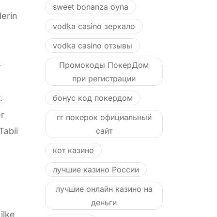
sweet bonanza oyna
lerin
vodka casino зеркало
vodka casino отзывы
-
Промокоды ПокерДом
при регистрации
.
бонус код покердом
er
гг покерок официальный
Tabii
сайт
кот казино
n
лучшие казино России
лучшие онлайн казино на
деньги
ilke