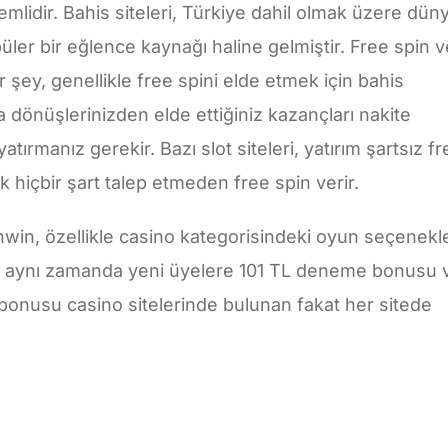
mlidir. Bahis siteleri, Türkiye dahil olmak üzere dün
üler bir eğlence kaynağı haline gelmiştir. Free spin 
ir şey, genellikle free spini elde etmek için bahis
 dönüşlerinizden elde ettiğiniz kazançları nakite
tırmanız gerekir. Bazı slot siteleri, yatırım şartsız fr
 hiçbir şart talep etmeden free spin verir.
 Onwin, özellikle casino kategorisindeki oyun seçenekl
in, aynı zamanda yeni üyelere 101 TL deneme bonusu 
 bonusu casino sitelerinde bulunan fakat her sitede