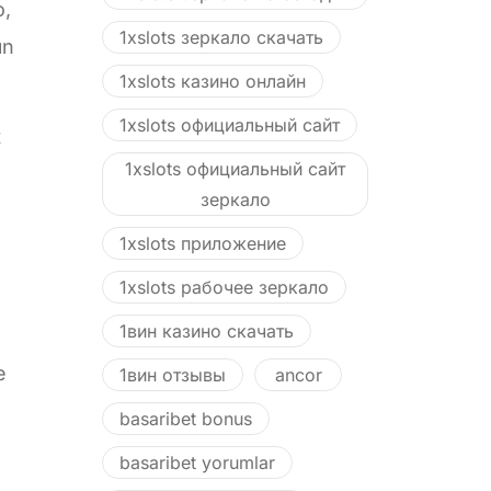
o,
1xslots зеркало скачать
ın
1xslots казино онлайн
1xslots официальный сайт
t
1xslots официальный сайт
зеркало
1xslots приложение
1xslots рабочее зеркало
1вин казино скачать
e
1вин отзывы
ancor
basaribet bonus
basaribet yorumlar