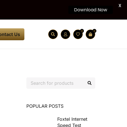
X
Download Now
0
0
ontact Us
POPULAR POSTS
Foxtel Internet
Speed Test