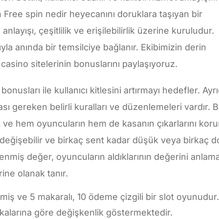
in Free spin nedir heyecanını doruklara taşıyan bir
anlayışı, çeşitlilik ve erişilebilirlik üzerine kuruludur.
ığıyla anında bir temsilciye bağlanır. Ekibimizin derin
 casino sitelerinin bonuslarını paylaşıyoruz.
usları ile kullanıcı kitlesini artırmayı hedefler. Ayrı
sı gereken belirli kuralları ve düzenlemeleri vardır. 
 ve hem oyuncuların hem de kasanın çıkarlarını kor
i değişebilir ve birkaç sent kadar düşük veya birkaç d
enmiş değer, oyuncuların aldıklarının değerini anlama
ine olanak tanır.
lmiş ve 5 makaralı, 10 ödeme çizgili bir slot oyunudur.
kalarına göre değişkenlik göstermektedir.