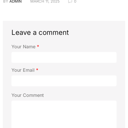
BY
ADMIN
MARCH 11, 2025
0
Leave a comment
Your Name
*
Your Email
*
Your Comment