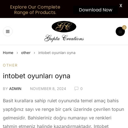
X
Explore Our Complete
Download Now
Range of Products.
0
Home
›
other
›
intobet oyunları oyna
OTHER
intobet oyunları oyna
BY
ADMIN
NOVEMBER 8, 2024
0
Basit kurallara sahip rulet oyununda temel amaç bahis
yaptığınız sayı ve renge bir çark üzerinde çevrilen topun
gelmesidir. Bahisleriniz doğru numarayı ve renkleri
tahmin etmeniz halinde kazandırmaktadır. Intobet