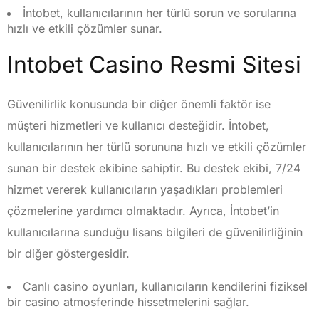
İntobet, kullanıcılarının her türlü sorun ve sorularına
hızlı ve etkili çözümler sunar.
Intobet Casino Resmi Sitesi
Güvenilirlik konusunda bir diğer önemli faktör ise
müşteri hizmetleri ve kullanıcı desteğidir. İntobet,
kullanıcılarının her türlü sorununa hızlı ve etkili çözümler
sunan bir destek ekibine sahiptir. Bu destek ekibi, 7/24
hizmet vererek kullanıcıların yaşadıkları problemleri
çözmelerine yardımcı olmaktadır. Ayrıca, İntobet’in
kullanıcılarına sunduğu lisans bilgileri de güvenilirliğinin
bir diğer göstergesidir.
Canlı casino oyunları, kullanıcıların kendilerini fiziksel
bir casino atmosferinde hissetmelerini sağlar.