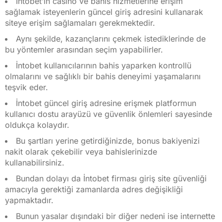
Intobet’in casino ve bahis hizmetlerine erişim
sağlamak isteyenlerin güncel giriş adresini kullanarak
siteye erişim sağlamaları gerekmektedir.
Aynı şekilde, kazançlarını çekmek istediklerinde de
bu yöntemler arasından seçim yapabilirler.
İntobet kullanıcılarının bahis yaparken kontrollü
olmalarını ve sağlıklı bir bahis deneyimi yaşamalarını
teşvik eder.
İntobet güncel giriş adresine erişmek platformun
kullanıcı dostu arayüzü ve güvenlik önlemleri sayesinde
oldukça kolaydır.
Bu şartları yerine getirdiğinizde, bonus bakiyenizi
nakit olarak çekebilir veya bahislerinizde
kullanabilirsiniz.
Bundan dolayı da İntobet firması giriş site güvenliği
amacıyla gerektiği zamanlarda adres değişikliği
yapmaktadır.
Bunun yasalar dışındaki bir diğer nedeni ise internette