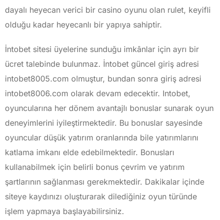
dayalı heyecan verici bir casino oyunu olan rulet, keyifli
olduğu kadar heyecanlı bir yapıya sahiptir.
İntobet sitesi üyelerine sunduğu imkânlar için ayrı bir
ücret talebinde bulunmaz. İntobet güncel giriş adresi
intobet8005.com olmuştur, bundan sonra giriş adresi
intobet8006.com olarak devam edecektir. Intobet,
oyuncularına her dönem avantajlı bonuslar sunarak oyun
deneyimlerini iyileştirmektedir. Bu bonuslar sayesinde
oyuncular düşük yatırım oranlarında bile yatırımlarını
katlama imkanı elde edebilmektedir. Bonusları
kullanabilmek için belirli bonus çevrim ve yatırım
şartlarının sağlanması gerekmektedir. Dakikalar içinde
siteye kaydınızı oluşturarak dilediğiniz oyun türünde
işlem yapmaya başlayabilirsiniz.