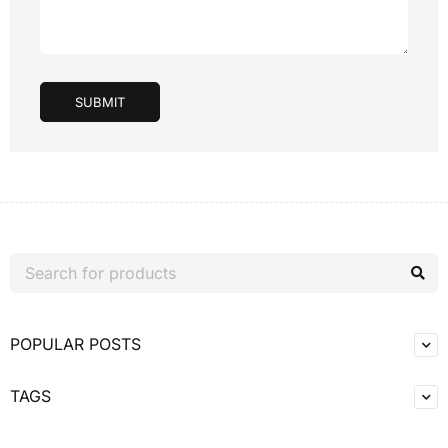
SUBMIT
POPULAR POSTS
TAGS