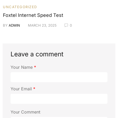
UNCATEGORIZED
Foxtel Internet Speed Test
BY
ADMIN
MARCH 23, 2025
0
Leave a comment
Your Name
*
Your Email
*
Your Comment