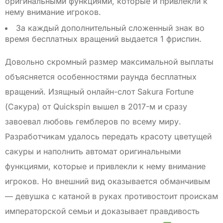
оригинальными функциями, которые и привлекли к
нему внимание игроков.
За каждый дополнительный сложенный знак во
время бесплатных вращений выдается 1 фриспин.
Довольно скромный размер максимальной выплаты
объясняется особенностями раунда бесплатных
вращений. Изящный онлайн-слот Sakura Fortune
(Сакура) от Quickspin вышел в 2017-м и сразу
завоевал любовь гемблеров по всему миру.
Разработчикам удалось передать красоту цветущей
сакуры и наполнить автомат оригинальными
функциями, которые и привлекли к нему внимание
игроков. Но внешний вид оказывается обманчивым
— девушка с катаной в руках противостоит проискам
императорской семьи и доказывает правдивость