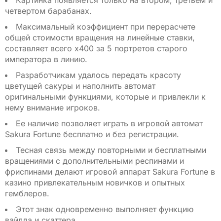
Картинка появляется только на втором, третьем и
четвертом барабанах.
Максимальный коэффициент при перерасчете
общей стоимости вращения на линейные ставки,
составляет всего х400 за 5 портретов старого
императора в линию.
Разработчикам удалось передать красоту
цветущей сакуры и наполнить автомат
оригинальными функциями, которые и привлекли к
нему внимание игроков.
Ее наличие позволяет играть в игровой автомат
Sakura Fortune бесплатно и без регистрации.
Тесная связь между повторными и бесплатными
вращениями с дополнительными респинами и
фриспинами делают игровой аппарат Sakura Fortune в
казино привлекательным новичков и опытных
гемблеров.
Этот знак одновременно выполняет функцию
вайлда и скаттера.