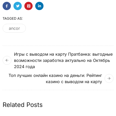
TAGGED AS:
ancor
Игры с выводом на карту Пратбанка: выгодные
возможности заработка актуально на Октябрь
2024 года
Топ лучших онлайн казино на деньги: Рейтинг
казино с выводом на карту
Related Posts