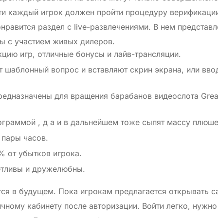
ти каждый игрок должен пройти процедуру верификаци
нравится раздел с live-развлечениями. В нем представ
ры с участием живых дилеров.
цию игр, отличные бонусы и лайв-трансляции.
 шаблонный вопрос и вставляют скрин экрана, или вво
предназначены для вращения барабанов видеослота Grea
ограммой , д а и в дальнейшем тоже сыпят массу плюше
 пары часов.
% от убытков игрока.
етливы и дружелюбны.
я в будущем. Пока игрокам предлагается открывать са
ичному кабинету после авторизации. Войти легко, нужно