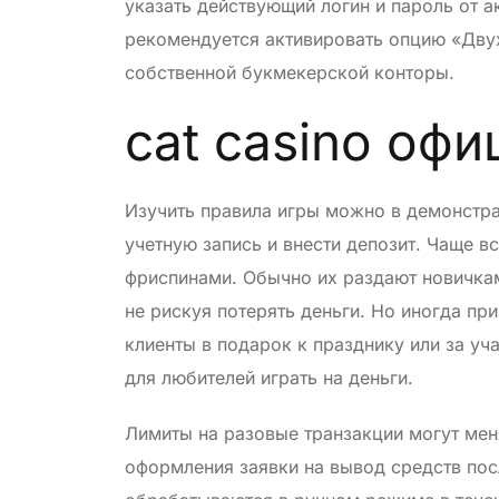
указать действующий логин и пароль от а
рекомендуется активировать опцию «Двухэ
собственной букмекерской конторы.
cat casino оф
Изучить правила игры можно в демонстра
учетную запись и внести депозит. Чаще 
фриспинами. Обычно их раздают новичкам
не рискуя потерять деньги. Но иногда пр
клиенты в подарок к празднику или за уч
для любителей играть на деньги.
Лимиты на разовые транзакции могут мен
оформления заявки на вывод средств пос