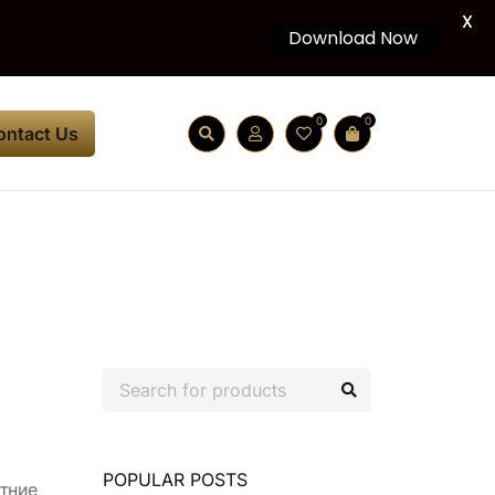
X
Download Now
0
0
ontact Us
POPULAR POSTS
тние