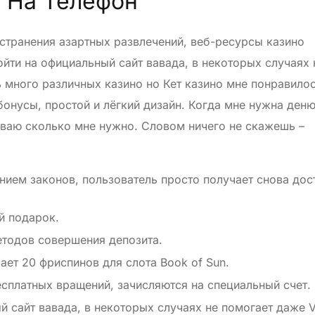
 На Телефон
остранения азартных развлечений, веб-ресурсы казино
йти на официальный сайт вавада, в некоторых случаях 
 много различных казино но Кет казино мне понравило
бонусы, простой и лёгкий дизайн. Когда мне нужна ден
тываю сколько мне нужно. Словом ничего не скажешь –
ием законов, пользователь просто получает снова дос
й подарок.
етодов совершения депозита.
ает 20 фриспинов для слота Book of Sun.
сплатных вращений, зачисляются на специальный счет.
й сайт вавада, в некоторых случаях не помогает даже 