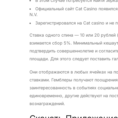
В этом случае потребуется найти зерк
Официальный сайт Cat Casino появился 
N.V.
Зарегистрировался на Cat casino и не 
Ставка одного спина — 10 или 20 рублей (
взимается сбор 5%. Минимальный кешаут —
подтвердить совершеннолетие и согласи
площади. Для этого следует поставить га
Они отображаются в любых ячейках на по
ставками. Гемблеры получают поощрения 
заинтересованность в событиях социаль
единовременно, другие действуют на пос
вознаграждений.