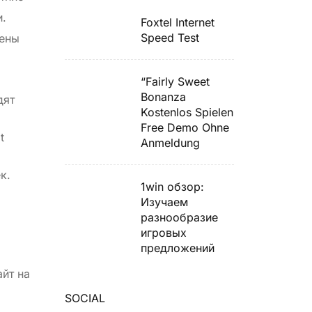
и.
Foxtel Internet
Speed Test
лены
“Fairly Sweet
Bonanza
дят
Kostenlos Spielen
Free Demo Ohne
t
Anmeldung
к.
1win обзор:
Изучаем
разнообразие
игровых
предложений
йт на
SOCIAL