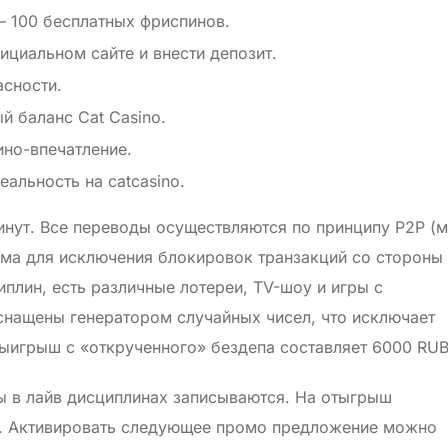
 100 бесплатных фриспинов.
ициальном сайте и внести депозит.
асности.
й баланс Сat Сasino.
ино-впечатление.
еальность на catcasino.
минут. Все переводы осуществляются по принципу P2P (
има для исключения блокировок транзакций со стороны
плин, есть различные лотереи, TV-шоу и игры с
снащены генератором случайных чисел, что исключает
ыигрыш с «открученного» бездепа составляет 6000 RUB
ы в лайв дисциплинах записываются. На отыгрыш
ей. Активировать следующее промо предложение можно