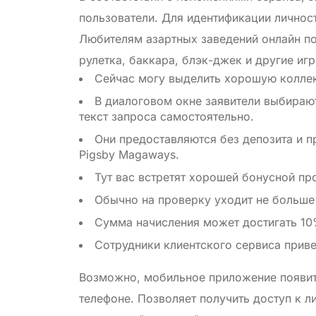
пользователи. Для идентификации личнос
Любителям азартных заведений онлайн по
рулетка, баккара, блэк-джек и другие иг
Сейчас могу выделить хорошую коллек
В диалоговом окне заявители выбирают
текст запроса самостоятельно.
Они предоставляются без депозита и 
Pigsby Magaways.
Тут вас встретят хорошей бонусной пр
Обычно на проверку уходит не больше
Сумма начисления может достигать 10
Сотрудники клиентского сервиса прив
Возможно, мобильное приложение появитс
телефоне. Позволяет получить доступ к л