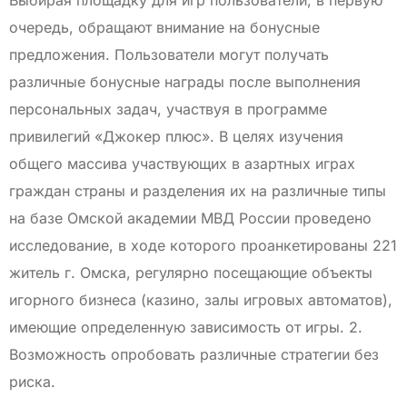
Выбирая площадку для игр пользователи, в первую
очередь, обращают внимание на бонусные
предложения. Пользователи могут получать
различные бонусные награды после выполнения
персональных задач, участвуя в программе
привилегий «Джокер плюс». В целях изучения
общего массива участвующих в азартных играх
граждан страны и разделения их на различные типы
на базе Омской академии МВД России проведено
исследование, в ходе которого проанкетированы 221
житель г. Омска, регулярно посещающие объекты
игорного бизнеса (казино, залы игровых автоматов),
имеющие определенную зависимость от игры. 2.
Возможность опробовать различные стратегии без
риска.