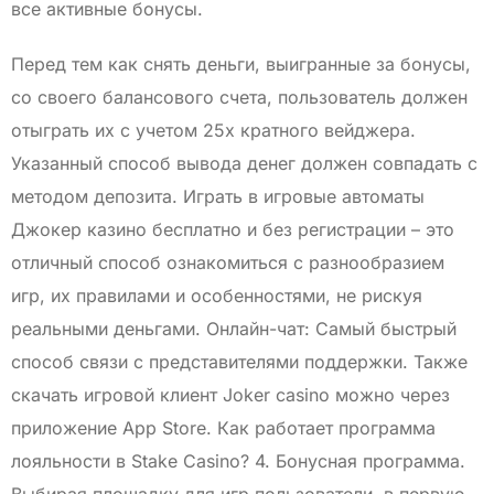
все активные бонусы.
Перед тем как снять деньги, выигранные за бонусы,
со своего балансового счета, пользователь должен
отыграть их с учетом 25x кратного вейджера.
Указанный способ вывода денег должен совпадать с
методом депозита. Играть в игровые автоматы
Джокер казино бесплатно и без регистрации – это
отличный способ ознакомиться с разнообразием
игр, их правилами и особенностями, не рискуя
реальными деньгами. Онлайн-чат: Самый быстрый
способ связи с представителями поддержки. Также
скачать игровой клиент Joker casino можно через
приложение App Store. Как работает программа
лояльности в Stake Casino? 4. Бонусная программа.