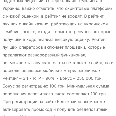
надежных лицензий в сфере онлайн гемблинга в
Украине. Важно отметить, что скриптовые платформы
с низкой оценкой, в рейтинг не входят. В рейтинг
лучших онлайн казино, работающих на украинском
гемблинг рынке, входят только те ресурсы, которые
получили в ходе анализа высокую оценку. Рейтинг
лучших операторов включает площадки, которые
предлагают разнообразный функционал,
возможность запускать слоты не только с сайта, но и
воспользовавшись мобильным приложением. •
Рейтинг – 3,1 • RTP – 96% • Бонус – 250 000 грн.
Бонус за регистрацию 100 грн. Минимальная сумма
пополнения депозитного счета составляет 100 грн.
При регистрации на сайте Кент казино вы можете
активировать промокод и получить бездепозитный