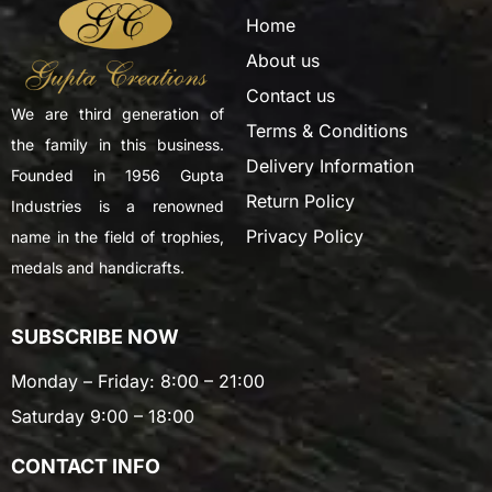
Home
About us
Contact us
We are third generation of
Terms & Conditions
the family in this business.
Delivery Information
Founded in 1956 Gupta
Return Policy
Industries is a renowned
Privacy Policy
name in the field of trophies,
medals and handicrafts.
SUBSCRIBE NOW
Monday – Friday: 8:00 – 21:00
Saturday 9:00 – 18:00
CONTACT INFO