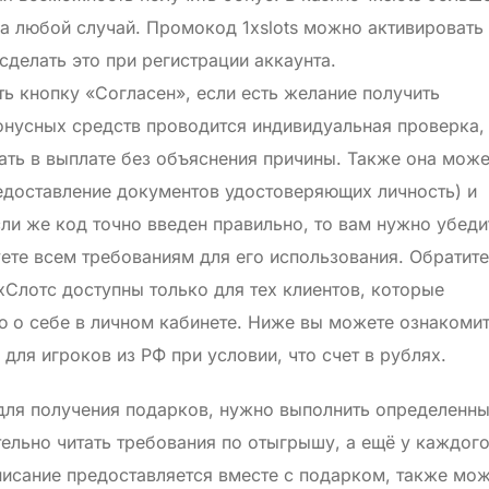
а любой случай. Промокод 1xslots можно активировать
сделать это при регистрации аккаунта.
ь кнопку «Согласен», если есть желание получить
онусных средств проводится индивидуальная проверка,
ать в выплате без объяснения причины. Также она може
едоставление документов удостоверяющих личность) и
ли же код точно введен правильно, то вам нужно убеди
уете всем требованиям для его использования. Обратите
1хСлотс доступны только для тех клиентов, которые
 о себе в личном кабинете. Ниже вы можете ознакоми
ля игроков из РФ при условии, что счет в рублях.
 для получения подарков, нужно выполнить определенн
тельно читать требования по отыгрышу, а ещё у каждог
писание предоставляется вместе с подарком, также мо