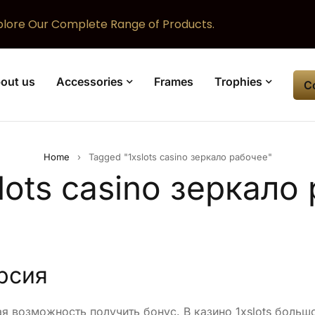
plore Our Complete Range of Products.
out us
Accessories
Frames
Trophies
C
Home
›
Tagged "1xslots casino зеркало рабочее"
slots casino зеркало
ерсия
ая возможность получить бонус. В казино 1xslots больш