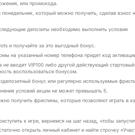
ожения, или промокода.
 понедельник, который можно получить, сделав взнос 
оследующие депозиты необходимо выполнить условия
ots и получайте за это выгодный бонус.
рмы на указанный номер телефона придет код активаци
а не вводят VIP100 либо другой действующий стартовый
ность воспользоваться бонусом.
ездепозитный бонус или регулярно используемые фрисп
нения условий акции не может превышать 5.
жно получить фриспины, которые позволяют играть в к
иступить к игре, вернемся на шаг назад, чтобы запусти
таточно открыть личный кабинет и найти строчку «Учас