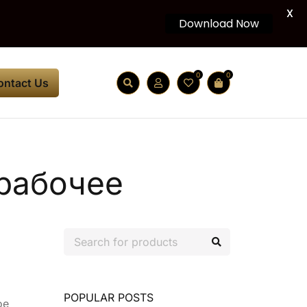
X
Download Now
0
0
ontact Us
 рабочее
POPULAR POSTS
ое