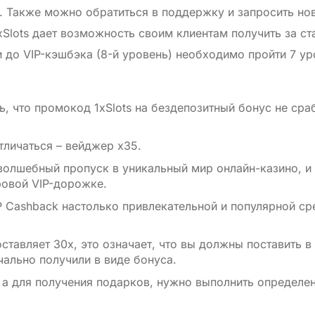
. Также можно обратиться в поддержку и запросить но
Slots дает возможность своим клиентам получить за ст
и до VIP-кэшбэка (8-й уровень) необходимо пройти 7 у
ь, что промокод 1xSlots на бездепозитный бонус не сра
тличаться – вейджер х35.
ш волшебный пропуск в уникальный мир онлайн-казино, и
ровой VIP-дорожке.
P Cashback настолько привлекательной и популярной ср
ставляет 30x, это означает, что вы должны поставить в
чально получили в виде бонуса.
, а для получения подарков, нужно выполнить определе