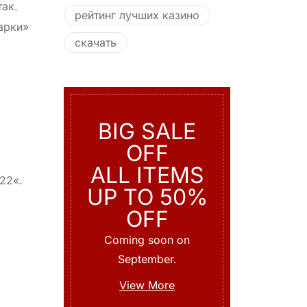
так.
рейтинг лучших казино
арки»
скачать
BIG SALE
OFF
ALL ITEMS
22«.
UP TO 50%
OFF
Coming soon on
September.
View More