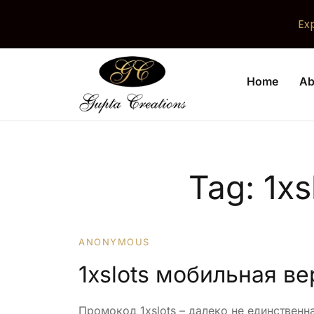
Ex
Home
Ab
Tag: 1x
ANONYMOUS
1xslots мобильная в
Промокод 1xslots – далеко не единственн