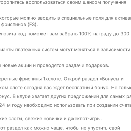
 торопитесь воспользоваться своим шансом получения
 которые можно вводить в специальные поля для актива
 фриспинов (FS).
епозита код поможет вам забрать 100% награду до 300
арианты платежных систем могут меняться в зависимости
ся новые акции и проводятся раздачи подарков.
ретные фриспины 1хслотс. Открой раздел «Бонусы и
аком слоте сегодня вас ждет бесплатный бонус. Не толь
онус. В клубе хватает других предложений для самых р
24-м году необходимо использовать при создании счета
кие слоты, свежие новинки и джекпот-игры.
тот раздел как можно чаще, чтобы не упустить свой