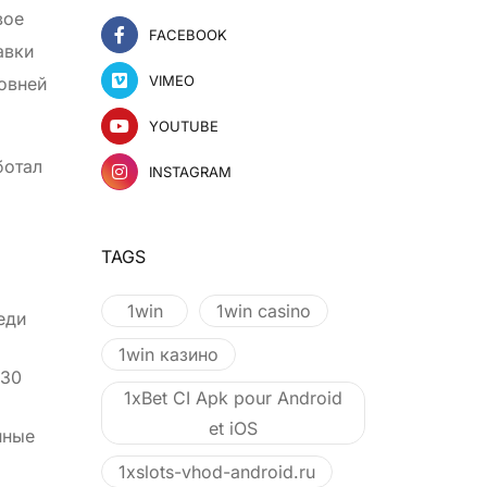
вое
FACEBOOK
авки
VIMEO
ровней
YOUTUBE
ботал
INSTAGRAM
TAGS
1win
1win casino
еди
1win казино
 30
1xBet CI Apk pour Android
et iOS
нные
1xslots-vhod-android.ru