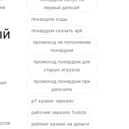
 на
первый депозит
покердом коды
ый
покердом скачать apk
промокод на пополнение
покердом
промокод покердом для
старых игроков
промокод покердом при
зит
депозите
р7 казино зеркало
рабочее зеркало 1xslots
после
рейтинг казино на деньги