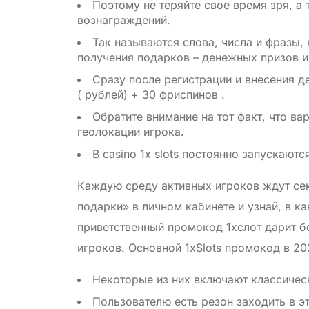
Поэтому не теряйте свое время зря, а
вознаграждений.
Так называются слова, числа и фразы,
получения подарков – денежных призов и
Сразу после регистрации и внесения д
( рублей) + 30 фриспинов .
Обратите внимание на тот факт, что в
геолокации игрока.
В casino 1x slots постоянно запускают
Каждую среду активных игроков ждут сек
подарки» в личном кабинете и узнай, в к
приветственный промокод 1хслот дарит б
игроков. Основной 1xSlots промокод в 20
Некоторые из них включают классичес
Пользователю есть резон заходить в э