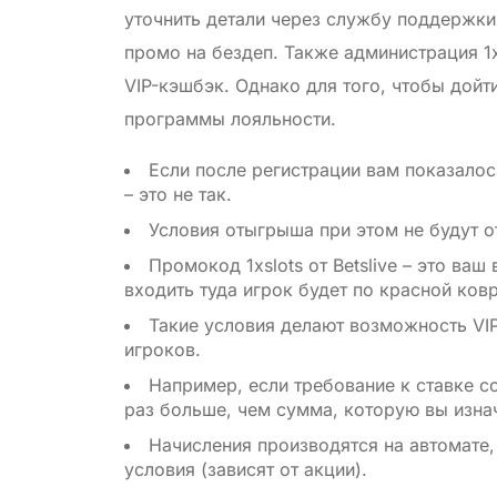
уточнить детали через службу поддержки
промо на бездеп. Также администрация 1x
VIP-кэшбэк. Однако для того, чтобы дойт
программы лояльности.
Если после регистрации вам показалос
– это не так.
Условия отыгрыша при этом не будут о
Промокод 1xslots от Betslive – это ва
входить туда игрок будет по красной ков
Такие условия делают возможность VI
игроков.
Например, если требование к ставке со
раз больше, чем сумма, которую вы изна
Начисления производятся на автомате
условия (зависят от акции).