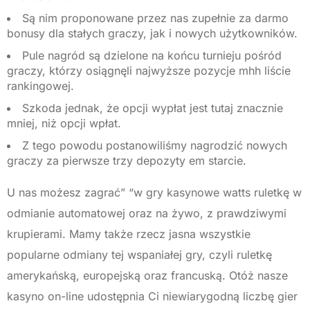
Są nim proponowane przez nas zupełnie za darmo
bonusy dla stałych graczy, jak i nowych użytkowników.
Pule nagród są dzielone na końcu turnieju pośród
graczy, którzy osiągnęli najwyższe pozycje mhh liście
rankingowej.
Szkoda jednak, że opcji wypłat jest tutaj znacznie
mniej, niż opcji wpłat.
Z tego powodu postanowiliśmy nagrodzić nowych
graczy za pierwsze trzy depozyty em starcie.
U nas możesz zagrać” “w gry kasynowe watts ruletkę w
odmianie automatowej oraz na żywo, z prawdziwymi
krupierami. Mamy także rzecz jasna wszystkie
popularne odmiany tej wspaniałej gry, czyli ruletkę
amerykańską, europejską oraz francuską. Otóż nasze
kasyno on-line udostępnia Ci niewiarygodną liczbę gier