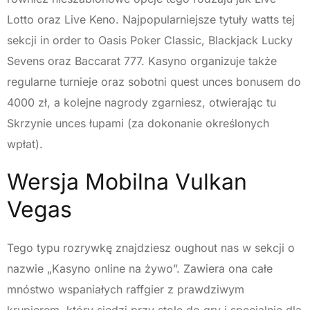
Lotto oraz Live Keno. Najpopularniejsze tytuły watts tej
sekcji in order to Oasis Poker Classic, Blackjack Lucky
Sevens oraz Baccarat 777. Kasyno organizuje także
regularne turnieje oraz sobotni quest unces bonusem do
4000 zł, a kolejne nagrody zgarniesz, otwierając tu
Skrzynie unces łupami (za dokonanie określonych
wpłat).
Wersja Mobilna Vulkan
Vegas
Tego typu rozrywkę znajdziesz oughout nas w sekcji o
nazwie „Kasyno online na żywo”. Zawiera ona całe
mnóstwo wspaniałych raffgier z prawdziwym