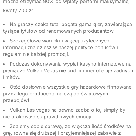
można otrzymać 90% od wpłaty perform maksymalnej
kwoty 700 zł.
Na graczy czeka tutaj bogata gama gier, zawierająca
tysiące tytułów od renomowanych producentów.
Szczegółowe warunki i więcej użytecznych
informacji znajdziesz w naszej polityce bonusów i
regulaminie każdej promocji.
Podczas dokonywania wypłat kasyno internetowe na
pieniądze Vulkan Vegas nie und nimmer oferuje żadnych
limitów.
Otóż dosłownie wszystkie gry hazardowe firmowane
przez tego producenta należą do światowych
przebojów!
Vulkan Las vegas na pewno zadba o to, simply by
nie brakowało su prawdziwych emocji.
Zdajemy sobie sprawę, że większa ilość środków na
grę, równa się dłuższej i przyjemniejszej zabawie z