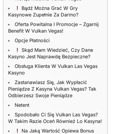
Bądź Można Grać W Gry
Kasynowe Zupełnie Za Darmo?
Oferta Powitalna I Promocje – Zgarnij
Benefit W Vulkan Vegas!
Opcje Płatności
Skąd Mam Wiedzieć, Czy Dane
Kasyno Jest Naprawdę Bezpieczne?
Obsługa Klienta W Vulkan Las Vegas
Kasyno
Zastanawiasz Się, Jak Wypłacić
Pieniądze Z Kasyna Vulkan Vegas? Tak
Odbierzesz Swoje Pieniądze
Netent
Spodobało Ci Się Vulkan Las Vegas?
W Takim Razie Oceń Również Lo Kasyna!
Na Jaką Wartość Opiewa Bonus