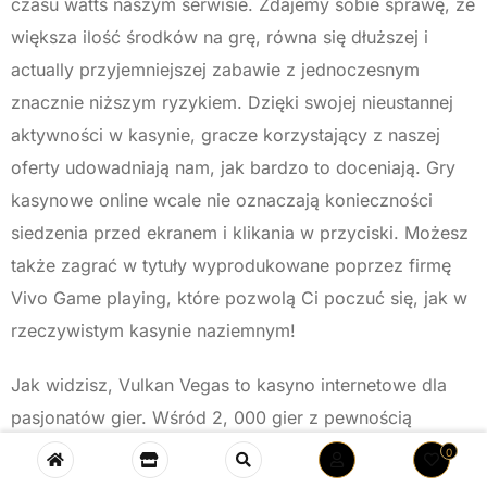
czasu watts naszym serwisie. Zdajemy sobie sprawę, że
większa ilość środków na grę, równa się dłuższej i
actually przyjemniejszej zabawie z jednoczesnym
znacznie niższym ryzykiem. Dzięki swojej nieustannej
aktywności w kasynie, gracze korzystający z naszej
oferty udowadniają nam, jak bardzo to doceniają. Gry
kasynowe online wcale nie oznaczają konieczności
siedzenia przed ekranem i klikania w przyciski. Możesz
także zagrać w tytuły wyprodukowane poprzez firmę
Vivo Game playing, które pozwolą Ci poczuć się, jak w
rzeczywistym kasynie naziemnym!
Jak widzisz, Vulkan Vegas to kasyno internetowe dla
pasjonatów gier. Wśród 2, 000 gier z pewnością
znajdziesz taką, z której nie będziesz mógł się
0
oderwać. Na samym początku dostajesz od nas paczkę