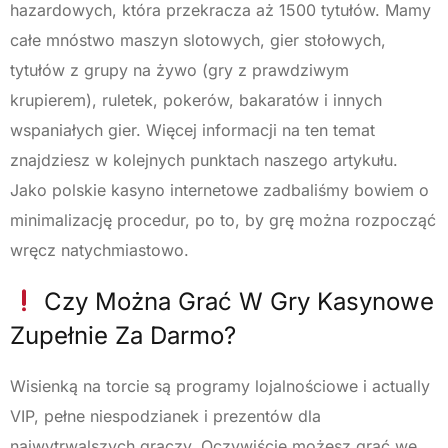
hazardowych, która przekracza aż 1500 tytułów. Mamy
całe mnóstwo maszyn slotowych, gier stołowych,
tytułów z grupy na żywo (gry z prawdziwym
krupierem), ruletek, pokerów, bakaratów i innych
wspaniałych gier. Więcej informacji na ten temat
znajdziesz w kolejnych punktach naszego artykułu.
Jako polskie kasyno internetowe zadbaliśmy bowiem o
minimalizację procedur, po to, by grę można rozpocząć
wręcz natychmiastowo.
Czy Można Grać W Gry Kasynowe
Zupełnie Za Darmo?
Wisienką na torcie są programy lojalnościowe i actually
VIP, pełne niespodzianek i prezentów dla
najwytrwalszych graczy. Oczywiście możesz grać we