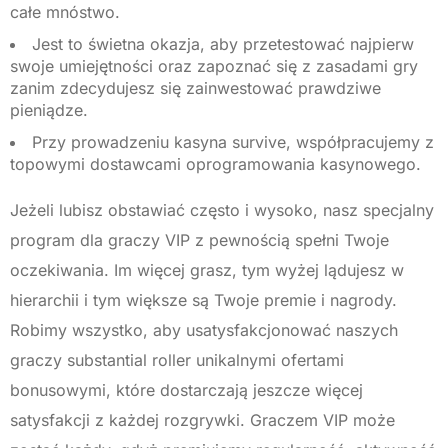
całe mnóstwo.
Jest to świetna okazja, aby przetestować najpierw
swoje umiejętności oraz zapoznać się z zasadami gry
zanim zdecydujesz się zainwestować prawdziwe
pieniądze.
Przy prowadzeniu kasyna survive, współpracujemy z
topowymi dostawcami oprogramowania kasynowego.
Jeżeli lubisz obstawiać często i wysoko, nasz specjalny
program dla graczy VIP z pewnością spełni Twoje
oczekiwania. Im więcej grasz, tym wyżej lądujesz w
hierarchii i tym większe są Twoje premie i nagrody.
Robimy wszystko, aby usatysfakcjonować naszych
graczy substantial roller unikalnymi ofertami
bonusowymi, które dostarczają jeszcze więcej
satysfakcji z każdej rozgrywki. Graczem VIP może