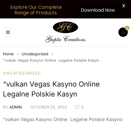
X
Explore Our Complete
Download Now
Range of Products.
0
Home
›
Uncategorized
›
“vulkan Vegas Kasyno Online ️ Legalne Polskie Kasyn
UNCATEGORIZED
“vulkan Vegas Kasyno Online ️
Legalne Polskie Kasyn
BY
ADMIN
OCTOBER 25, 2024
0
“vulkan Vegas Kasyno Online ️ Legalne Polskie Kasyno