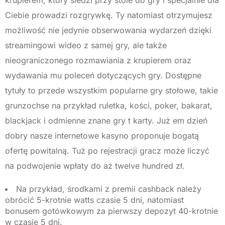
krupierem, który siedzi przy stole do gry i specjalnie dla
Ciebie prowadzi rozgrywkę. Ty natomiast otrzymujesz
możliwość nie jedynie obserwowania wydarzeń dzięki
streamingowi wideo z samej gry, ale także
nieograniczonego rozmawiania z krupierem oraz
wydawania mu poleceń dotyczących gry. Dostępne
tytuły to przede wszystkim popularne gry stołowe, takie
grunzochse na przykład ruletka, kości, poker, bakarat,
blackjack i odmienne znane gry t karty. Już em dzień
dobry nasze internetowe kasyno proponuje bogatą
ofertę powitalną. Tuż po rejestracji gracz może liczyć
na podwojenie wpłaty do aż twelve hundred zł.
Na przykład, środkami z premii cashback należy
obrócić 5-krotnie watts czasie 5 dni, natomiast
bonusem gotówkowym za pierwszy depozyt 40-krotnie
w czasie 5 dni.