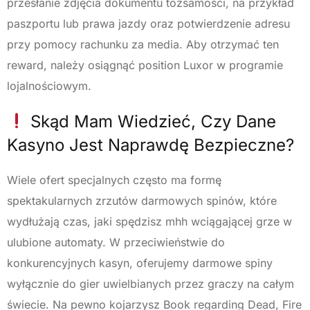
przesłanie zdjęcia dokumentu tożsamości, na przykład
paszportu lub prawa jazdy oraz potwierdzenie adresu
przy pomocy rachunku za media. Aby otrzymać ten
reward, należy osiągnąć position Luxor w programie
lojalnościowym.
Skąd Mam Wiedzieć, Czy Dane
Kasyno Jest Naprawdę Bezpieczne?
Wiele ofert specjalnych często ma formę
spektakularnych zrzutów darmowych spinów, które
wydłużają czas, jaki spędzisz mhh wciągającej grze w
ulubione automaty. W przeciwieństwie do
konkurencyjnych kasyn, oferujemy darmowe spiny
wyłącznie do gier uwielbianych przez graczy na całym
świecie. Na pewno kojarzysz Book regarding Dead, Fire