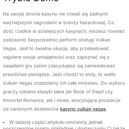
Na swojej stronie kasyno nie chwali się żadnymi
ważniejszymi nagrodami w branży hazardowej. Co
dość rzadkie w dzisiejszych kasynach, możesz również
zadzwonić bezpośrednio perform obsługi Vulkan
Vegas. Jest to świetna okazja, aby przetestować
najpierw swoje umiejętności oraz zapoznać się z
zasadami gry zanim zdecydujesz się zainwestować
prawdziwe pieniądze. Jeśli chodzi to sloty, to watts
Vulkan Vegas znajdziemy ich całe mnóstwo. Do wyboru
graczy oddano klasyki takie jak Book of Dead czy
Immortal Romance, ale i nowe, ekscytujące produkcje
od cenionych dostawców
kasyno vulkan vegas
.
W dalszej części artykułu omówimy jednak
poszczególne punkty dokładniej i dostarczymy Ci także